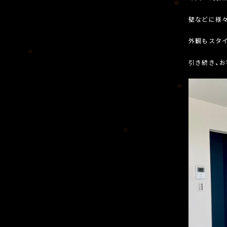
壁などに様
外観もスタ
引き続き、